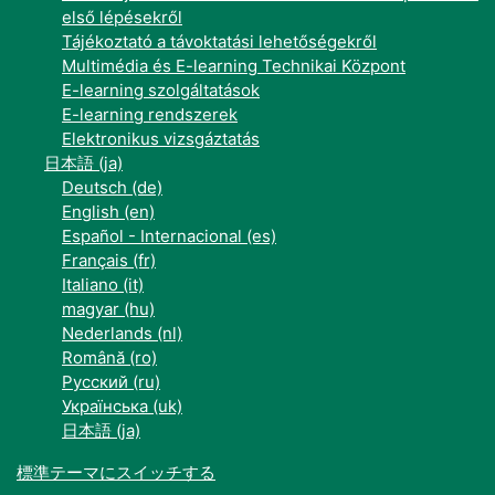
első lépésekről
Tájékoztató a távoktatási lehetőségekről
Multimédia és E-learning Technikai Központ
E-learning szolgáltatások
E-learning rendszerek
Elektronikus vizsgáztatás
日本語 ‎(ja)‎
Deutsch ‎(de)‎
English ‎(en)‎
Español - Internacional ‎(es)‎
Français ‎(fr)‎
Italiano ‎(it)‎
magyar ‎(hu)‎
Nederlands ‎(nl)‎
Română ‎(ro)‎
Русский ‎(ru)‎
Українська ‎(uk)‎
日本語 ‎(ja)‎
標準テーマにスイッチする