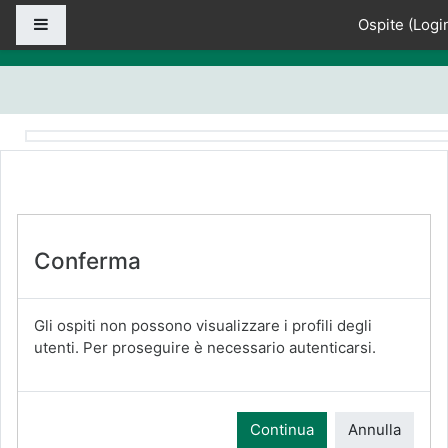
Vai al contenuto principale
Pannello laterale
Ospite (
Logi
Conferma
Gli ospiti non possono visualizzare i profili degli
utenti. Per proseguire è necessario autenticarsi.
Continua
Annulla