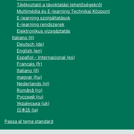
Tájékoztató a távoktatási lehetőségekről
Multimédia és E-learning Technikai Központ
E-learning szolgáltatások
E-learning rendszerek
Elektronikus vizsgáztatás
Italiano ‎(it)‎
Deutsch ‎(de)‎
English ‎(en)‎
Español - Internacional ‎(es)‎
Français ‎(fr)‎
Italiano ‎(it)‎
magyar ‎(hu)‎
Nederlands ‎(nl)‎
Română ‎(ro)‎
Русский ‎(ru)‎
Українська ‎(uk)‎
日本語 ‎(ja)‎
Passa al tema standard