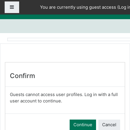
Skip to main content
Side panel
You are currently using guest access (
Log i
Confirm
Guests cannot access user profiles. Log in with a full
user account to continue.
Continue
Cancel