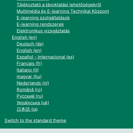
Tájékoztató a távoktatási lehetőségekről
Multimédia és E-learning Technikai Központ
E-learning szolgáltatások
E-learning rendszerek
Elektronikus vizsgáztatás
English ‎(en)‎
Deutsch ‎(de)‎
English ‎(en)‎
Español - Internacional ‎(es)‎
Français ‎(fr)‎
Italiano ‎(it)‎
magyar ‎(hu)‎
Nederlands ‎(nl)‎
Română ‎(ro)‎
Русский ‎(ru)‎
Українська ‎(uk)‎
日本語 ‎(ja)‎
Switch to the standard theme