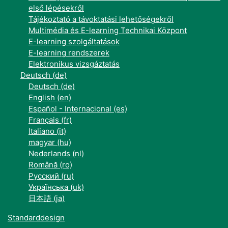
első lépésekről
Tájékoztató a távoktatási lehetőségekről
Multimédia és E-learning Technikai Központ
E-learning szolgáltatások
E-learning rendszerek
Elektronikus vizsgáztatás
Deutsch ‎(de)‎
Deutsch ‎(de)‎
English ‎(en)‎
Español - Internacional ‎(es)‎
Français ‎(fr)‎
Italiano ‎(it)‎
magyar ‎(hu)‎
Nederlands ‎(nl)‎
Română ‎(ro)‎
Русский ‎(ru)‎
Українська ‎(uk)‎
日本語 ‎(ja)‎
Standarddesign