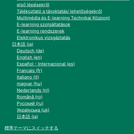
első lépésekről
Tájékoztató a távoktatási lehetőségekről
Multimédia és E-learning Technikai Központ
E-learning szolgáltatások
E-learning rendszerek
Elektronikus vizsgáztatás
日本語 ‎(ja)‎
Deutsch ‎(de)‎
English ‎(en)‎
Español - Internacional ‎(es)‎
Français ‎(fr)‎
Italiano ‎(it)‎
magyar ‎(hu)‎
Nederlands ‎(nl)‎
Română ‎(ro)‎
Русский ‎(ru)‎
Українська ‎(uk)‎
日本語 ‎(ja)‎
標準テーマにスイッチする