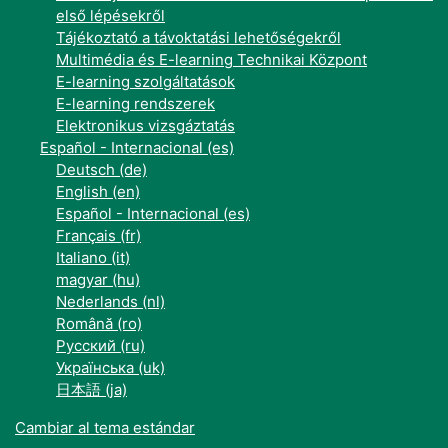
első lépésekről
Tájékoztató a távoktatási lehetőségekről
Multimédia és E-learning Technikai Központ
E-learning szolgáltatások
E-learning rendszerek
Elektronikus vizsgáztatás
Español - Internacional ‎(es)‎
Deutsch ‎(de)‎
English ‎(en)‎
Español - Internacional ‎(es)‎
Français ‎(fr)‎
Italiano ‎(it)‎
magyar ‎(hu)‎
Nederlands ‎(nl)‎
Română ‎(ro)‎
Русский ‎(ru)‎
Українська ‎(uk)‎
日本語 ‎(ja)‎
Cambiar al tema estándar