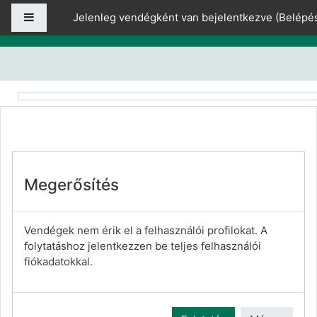
Tovább a fő tartalomhoz
Oldalpanel
Jelenleg vendégként van bejelentkezve (
Belépé
Megerősítés
Vendégek nem érik el a felhasználói profilokat. A
folytatáshoz jelentkezzen be teljes felhasználói
fiókadatokkal.