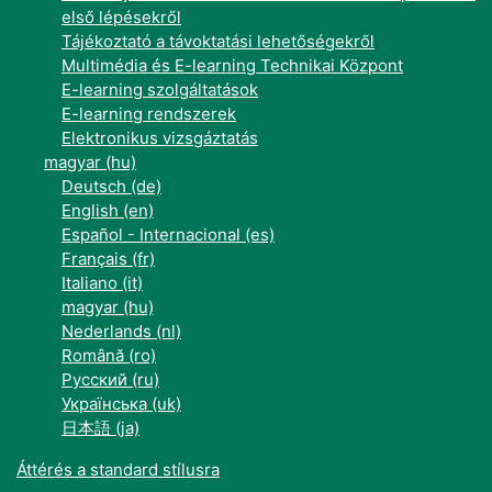
első lépésekről
Tájékoztató a távoktatási lehetőségekről
Multimédia és E-learning Technikai Központ
E-learning szolgáltatások
E-learning rendszerek
Elektronikus vizsgáztatás
magyar ‎(hu)‎
Deutsch ‎(de)‎
English ‎(en)‎
Español - Internacional ‎(es)‎
Français ‎(fr)‎
Italiano ‎(it)‎
magyar ‎(hu)‎
Nederlands ‎(nl)‎
Română ‎(ro)‎
Русский ‎(ru)‎
Українська ‎(uk)‎
日本語 ‎(ja)‎
Áttérés a standard stílusra