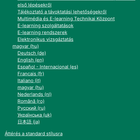
első lépésekről
Tájékoztató a távoktatási lehetőségekről
Multimédia és E-learning Technikai Központ
E-learning szolgáltatások
E-learning rendszerek
Elektronikus vizsgáztatás
magyar ‎(hu)‎
Deutsch ‎(de)‎
English ‎(en)‎
Español - Internacional ‎(es)‎
Français ‎(fr)‎
Italiano ‎(it)‎
magyar ‎(hu)‎
Nederlands ‎(nl)‎
Română ‎(ro)‎
Русский ‎(ru)‎
Українська ‎(uk)‎
日本語 ‎(ja)‎
Áttérés a standard stílusra