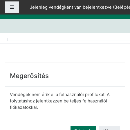
Tovább a fő tartalomhoz
Oldalpanel
Jelenleg vendégként van bejelentkezve (
Belépé
Megerősítés
Vendégek nem érik el a felhasználói profilokat. A
folytatáshoz jelentkezzen be teljes felhasználói
fiókadatokkal.