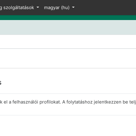
z
g szolgáltatások
magyar ‎(hu)‎
s
el a felhasználói profilokat. A folytatáshoz jelentkezzen be telj