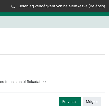
Jelenleg vendégként van bejelentkezve (
Belépés
)
es felhasználói fiókadatokkal.
Folytatás
Mégse