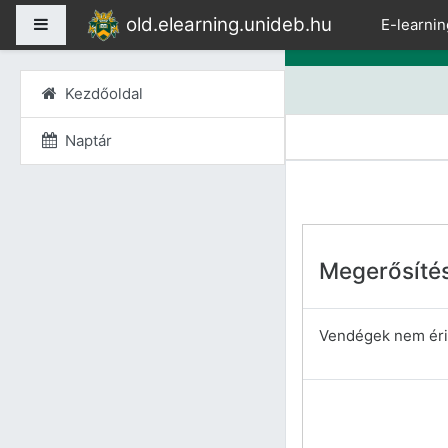
Tovább a fő tartalomho
old.elearning.unideb.hu
Oldalpanel
E-learnin
Kezdőoldal
Naptár
Megerősíté
Vendégek nem érik 