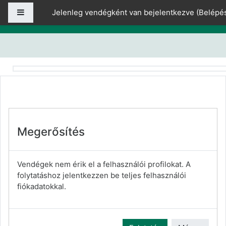
Tovább a fő tartalomhoz
Oldalpanel
Jelenleg vendégként van bejelentkezve (
Belépé
Megerősítés
Vendégek nem érik el a felhasználói profilokat. A
folytatáshoz jelentkezzen be teljes felhasználói
fiókadatokkal.