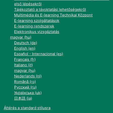
első lépésekről
Tájékoztató a távoktatási lehetőségekről
Multimédia és E-learning Technikai Központ
E-learning szolgáltatások
E-learning rendszerek
Elektronikus vizsgáztatás
magyar ‎(hu)‎
Deutsch ‎(de)‎
English ‎(en)‎
Español - Internacional ‎(es)‎
Français ‎(fr)‎
Italiano ‎(it)‎
magyar ‎(hu)‎
Nederlands ‎(nl)‎
Română ‎(ro)‎
Русский ‎(ru)‎
Українська ‎(uk)‎
日本語 ‎(ja)‎
Áttérés a standard stílusra