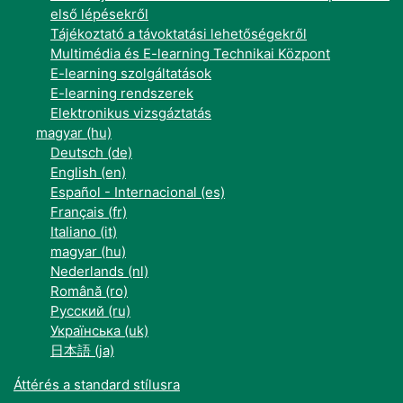
első lépésekről
Tájékoztató a távoktatási lehetőségekről
Multimédia és E-learning Technikai Központ
E-learning szolgáltatások
E-learning rendszerek
Elektronikus vizsgáztatás
magyar ‎(hu)‎
Deutsch ‎(de)‎
English ‎(en)‎
Español - Internacional ‎(es)‎
Français ‎(fr)‎
Italiano ‎(it)‎
magyar ‎(hu)‎
Nederlands ‎(nl)‎
Română ‎(ro)‎
Русский ‎(ru)‎
Українська ‎(uk)‎
日本語 ‎(ja)‎
Áttérés a standard stílusra