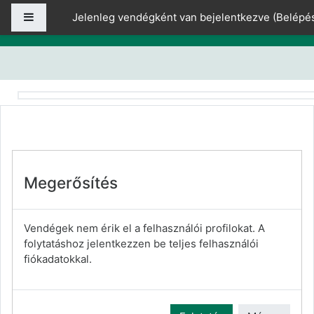
Tovább a fő tartalomhoz
Oldalpanel
Jelenleg vendégként van bejelentkezve (
Belépé
Megerősítés
Vendégek nem érik el a felhasználói profilokat. A
folytatáshoz jelentkezzen be teljes felhasználói
fiókadatokkal.