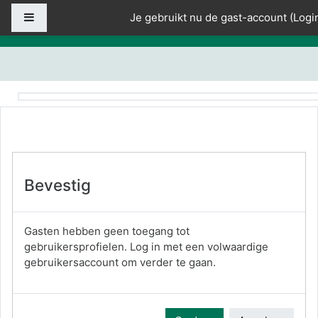
Ga naar hoofdinhoud
Zijpaneel
Je gebruikt nu de gast-account (
Logi
Bevestig
Gasten hebben geen toegang tot
gebruikersprofielen. Log in met een volwaardige
gebruikersaccount om verder te gaan.