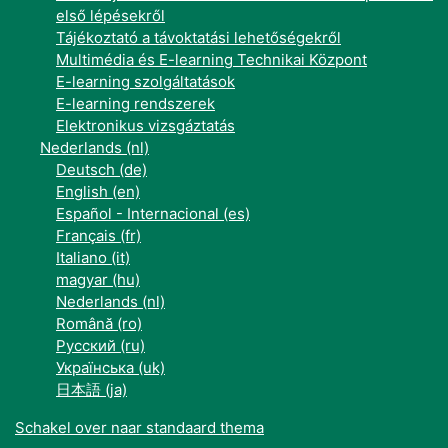
első lépésekről
Tájékoztató a távoktatási lehetőségekről
Multimédia és E-learning Technikai Központ
E-learning szolgáltatások
E-learning rendszerek
Elektronikus vizsgáztatás
Nederlands ‎(nl)‎
Deutsch ‎(de)‎
English ‎(en)‎
Español - Internacional ‎(es)‎
Français ‎(fr)‎
Italiano ‎(it)‎
magyar ‎(hu)‎
Nederlands ‎(nl)‎
Română ‎(ro)‎
Русский ‎(ru)‎
Українська ‎(uk)‎
日本語 ‎(ja)‎
Schakel over naar standaard thema