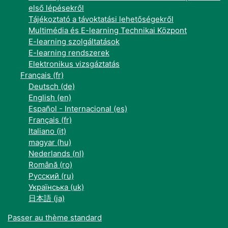
első lépésekről
Tájékoztató a távoktatási lehetőségekről
Multimédia és E-learning Technikai Központ
E-learning szolgáltatások
E-learning rendszerek
Elektronikus vizsgáztatás
Français ‎(fr)‎
Deutsch ‎(de)‎
English ‎(en)‎
Español - Internacional ‎(es)‎
Français ‎(fr)‎
Italiano ‎(it)‎
magyar ‎(hu)‎
Nederlands ‎(nl)‎
Română ‎(ro)‎
Русский ‎(ru)‎
Українська ‎(uk)‎
日本語 ‎(ja)‎
Passer au thème standard