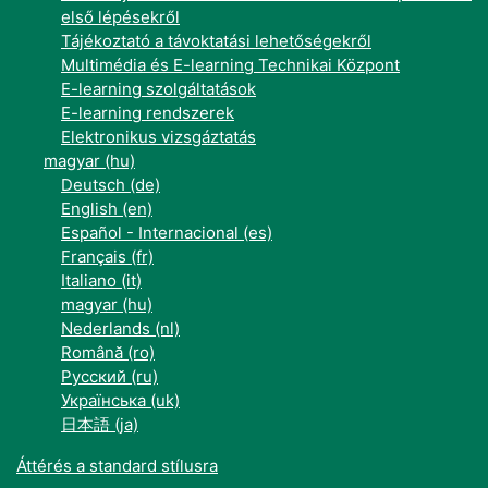
első lépésekről
Tájékoztató a távoktatási lehetőségekről
Multimédia és E-learning Technikai Központ
E-learning szolgáltatások
E-learning rendszerek
Elektronikus vizsgáztatás
magyar ‎(hu)‎
Deutsch ‎(de)‎
English ‎(en)‎
Español - Internacional ‎(es)‎
Français ‎(fr)‎
Italiano ‎(it)‎
magyar ‎(hu)‎
Nederlands ‎(nl)‎
Română ‎(ro)‎
Русский ‎(ru)‎
Українська ‎(uk)‎
日本語 ‎(ja)‎
Áttérés a standard stílusra