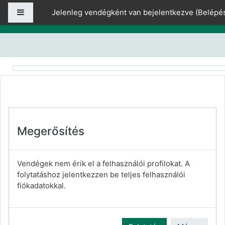
Tovább a fő tartalomhoz
Oldalpanel
Jelenleg vendégként van bejelentkezve (
Belépé
Megerősítés
Vendégek nem érik el a felhasználói profilokat. A
folytatáshoz jelentkezzen be teljes felhasználói
fiókadatokkal.