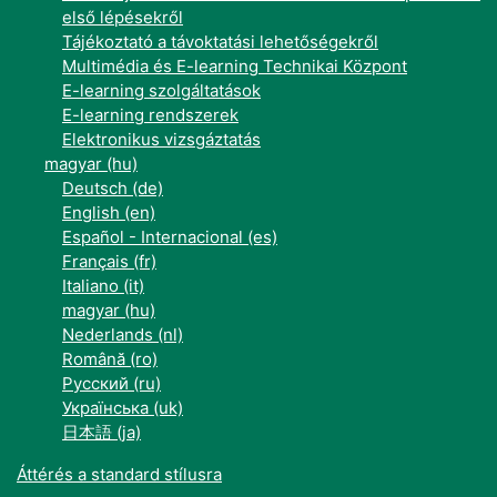
első lépésekről
Tájékoztató a távoktatási lehetőségekről
Multimédia és E-learning Technikai Központ
E-learning szolgáltatások
E-learning rendszerek
Elektronikus vizsgáztatás
magyar ‎(hu)‎
Deutsch ‎(de)‎
English ‎(en)‎
Español - Internacional ‎(es)‎
Français ‎(fr)‎
Italiano ‎(it)‎
magyar ‎(hu)‎
Nederlands ‎(nl)‎
Română ‎(ro)‎
Русский ‎(ru)‎
Українська ‎(uk)‎
日本語 ‎(ja)‎
Áttérés a standard stílusra