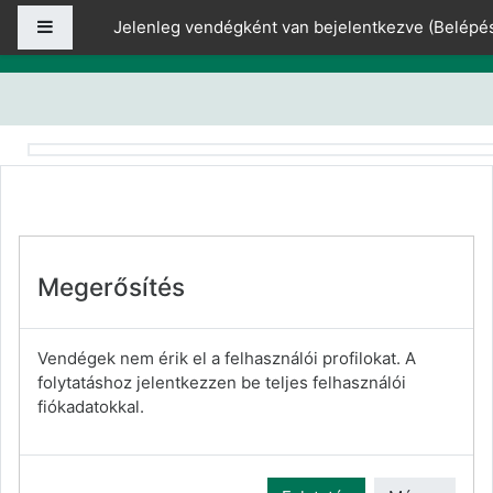
Tovább a fő tartalomhoz
Oldalpanel
Jelenleg vendégként van bejelentkezve (
Belépé
Megerősítés
Vendégek nem érik el a felhasználói profilokat. A
folytatáshoz jelentkezzen be teljes felhasználói
fiókadatokkal.