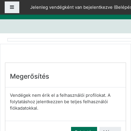
Tovább a fő tartalomhoz
Oldalpanel
Jelenleg vendégként van bejelentkezve (
Belépé
Megerősítés
Vendégek nem érik el a felhasználói profilokat. A
folytatáshoz jelentkezzen be teljes felhasználói
fiókadatokkal.