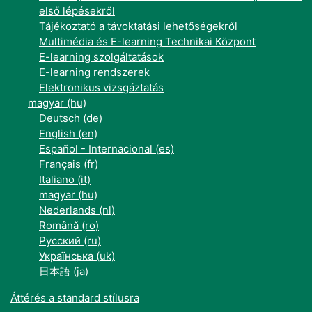
első lépésekről
Tájékoztató a távoktatási lehetőségekről
Multimédia és E-learning Technikai Központ
E-learning szolgáltatások
E-learning rendszerek
Elektronikus vizsgáztatás
magyar ‎(hu)‎
Deutsch ‎(de)‎
English ‎(en)‎
Español - Internacional ‎(es)‎
Français ‎(fr)‎
Italiano ‎(it)‎
magyar ‎(hu)‎
Nederlands ‎(nl)‎
Română ‎(ro)‎
Русский ‎(ru)‎
Українська ‎(uk)‎
日本語 ‎(ja)‎
Áttérés a standard stílusra