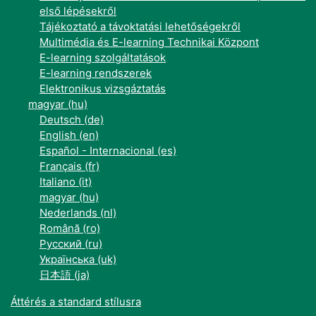
első lépésekről
Tájékoztató a távoktatási lehetőségekről
Multimédia és E-learning Technikai Központ
E-learning szolgáltatások
E-learning rendszerek
Elektronikus vizsgáztatás
magyar ‎(hu)‎
Deutsch ‎(de)‎
English ‎(en)‎
Español - Internacional ‎(es)‎
Français ‎(fr)‎
Italiano ‎(it)‎
magyar ‎(hu)‎
Nederlands ‎(nl)‎
Română ‎(ro)‎
Русский ‎(ru)‎
Українська ‎(uk)‎
日本語 ‎(ja)‎
Áttérés a standard stílusra