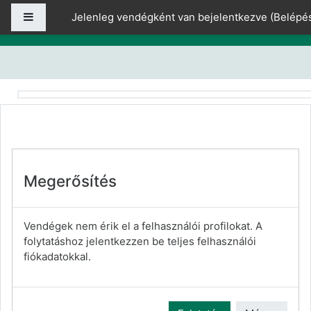
Tovább a fő tartalomhoz
Oldalpanel
Jelenleg vendégként van bejelentkezve (
Belépé
Megerősítés
Vendégek nem érik el a felhasználói profilokat. A
folytatáshoz jelentkezzen be teljes felhasználói
fiókadatokkal.