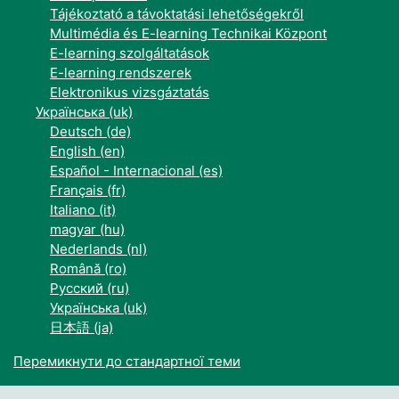
Tájékoztató a távoktatási lehetőségekről
Multimédia és E-learning Technikai Központ
E-learning szolgáltatások
E-learning rendszerek
Elektronikus vizsgáztatás
Українська ‎(uk)‎
Deutsch ‎(de)‎
English ‎(en)‎
Español - Internacional ‎(es)‎
Français ‎(fr)‎
Italiano ‎(it)‎
magyar ‎(hu)‎
Nederlands ‎(nl)‎
Română ‎(ro)‎
Русский ‎(ru)‎
Українська ‎(uk)‎
日本語 ‎(ja)‎
Перемикнути до стандартної теми