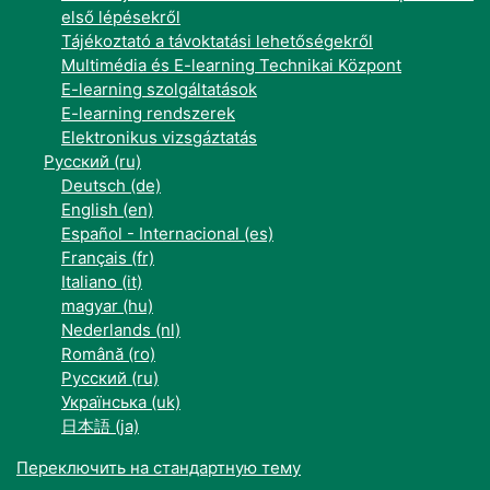
első lépésekről
Tájékoztató a távoktatási lehetőségekről
Multimédia és E-learning Technikai Központ
E-learning szolgáltatások
E-learning rendszerek
Elektronikus vizsgáztatás
Русский ‎(ru)‎
Deutsch ‎(de)‎
English ‎(en)‎
Español - Internacional ‎(es)‎
Français ‎(fr)‎
Italiano ‎(it)‎
magyar ‎(hu)‎
Nederlands ‎(nl)‎
Română ‎(ro)‎
Русский ‎(ru)‎
Українська ‎(uk)‎
日本語 ‎(ja)‎
Переключить на стандартную тему