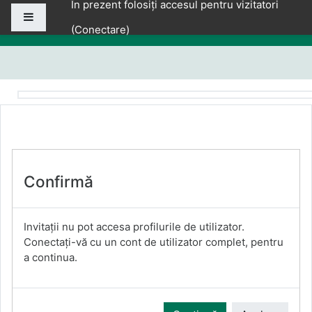
În prezent folosiți accesul pentru vizitatori
Sari la conţinutul principal
Panou lateral
(
Conectare
)
Confirmă
Invitații nu pot accesa profilurile de utilizator.
Conectați-vă cu un cont de utilizator complet, pentru
a continua.