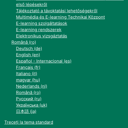
első lépésekről
Tájékoztató a távoktatási lehetőségekről
Multimédia és E-learning Technikai Központ
E-learning szolgáltatások
E-learning rendszerek
Elektronikus vizsgáztatás
Română ‎(ro)‎
Deutsch ‎(de)‎
English ‎(en)‎
Español - Internacional ‎(es)‎
Français ‎(fr)‎
Italiano ‎(it)‎
magyar ‎(hu)‎
Nederlands ‎(nl)‎
Română ‎(ro)‎
Русский ‎(ru)‎
Українська ‎(uk)‎
日本語 ‎(ja)‎
Treceți la tema standard