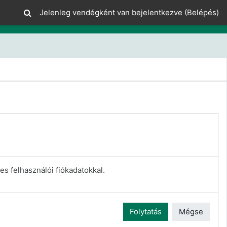
Jelenleg vendégként van bejelentkezve (
Belépés
)
es felhasználói fiókadatokkal.
Folytatás
Mégse