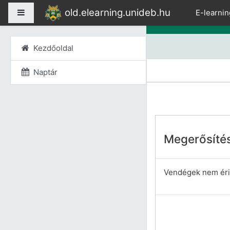
Tovább a fő tartalomho
old.elearning.unideb.hu
Oldalpanel
E-learnin
Kezdőoldal
Naptár
Megerősíté
Vendégek nem érik 