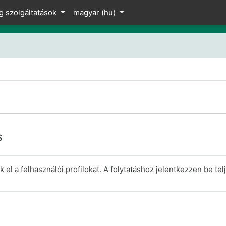
z
g szolgáltatások
magyar ‎(hu)‎
s
el a felhasználói profilokat. A folytatáshoz jelentkezzen be telj