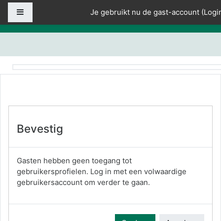
Ga naar hoofdinhoud
Zijpaneel
Je gebruikt nu de gast-account (
Logi
Bevestig
Gasten hebben geen toegang tot
gebruikersprofielen. Log in met een volwaardige
gebruikersaccount om verder te gaan.