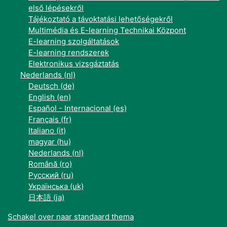
első lépésekről
Tájékoztató a távoktatási lehetőségekről
Multimédia és E-learning Technikai Központ
E-learning szolgáltatások
E-learning rendszerek
Elektronikus vizsgáztatás
Nederlands ‎(nl)‎
Deutsch ‎(de)‎
English ‎(en)‎
Español - Internacional ‎(es)‎
Français ‎(fr)‎
Italiano ‎(it)‎
magyar ‎(hu)‎
Nederlands ‎(nl)‎
Română ‎(ro)‎
Русский ‎(ru)‎
Українська ‎(uk)‎
日本語 ‎(ja)‎
Schakel over naar standaard thema