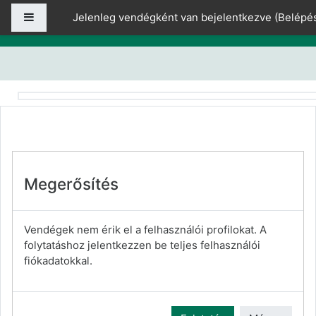
Tovább a fő tartalomhoz
Oldalpanel
Jelenleg vendégként van bejelentkezve (
Belépé
Megerősítés
Vendégek nem érik el a felhasználói profilokat. A
folytatáshoz jelentkezzen be teljes felhasználói
fiókadatokkal.