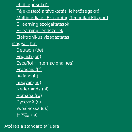
első lépésekről
Tájékoztató a távoktatási lehetőségekről
Multimédia és E-learning Technikai Központ
E-learning szolgáltatások
E-learning rendszerek
Elektronikus vizsgáztatás
magyar ‎(hu)‎
Deutsch ‎(de)‎
English ‎(en)‎
Español - Internacional ‎(es)‎
Français ‎(fr)‎
Italiano ‎(it)‎
magyar ‎(hu)‎
Nederlands ‎(nl)‎
Română ‎(ro)‎
Русский ‎(ru)‎
Українська ‎(uk)‎
日本語 ‎(ja)‎
Áttérés a standard stílusra