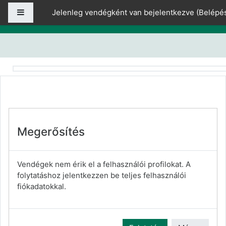
Tovább a fő tartalomhoz
Oldalpanel
Jelenleg vendégként van bejelentkezve (
Belépé
Megerősítés
Vendégek nem érik el a felhasználói profilokat. A
folytatáshoz jelentkezzen be teljes felhasználói
fiókadatokkal.