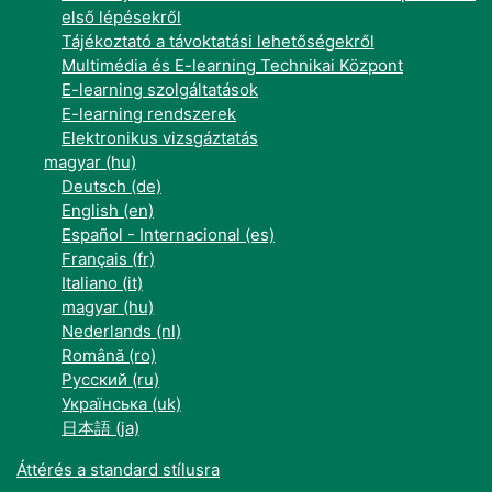
első lépésekről
Tájékoztató a távoktatási lehetőségekről
Multimédia és E-learning Technikai Központ
E-learning szolgáltatások
E-learning rendszerek
Elektronikus vizsgáztatás
magyar ‎(hu)‎
Deutsch ‎(de)‎
English ‎(en)‎
Español - Internacional ‎(es)‎
Français ‎(fr)‎
Italiano ‎(it)‎
magyar ‎(hu)‎
Nederlands ‎(nl)‎
Română ‎(ro)‎
Русский ‎(ru)‎
Українська ‎(uk)‎
日本語 ‎(ja)‎
Áttérés a standard stílusra