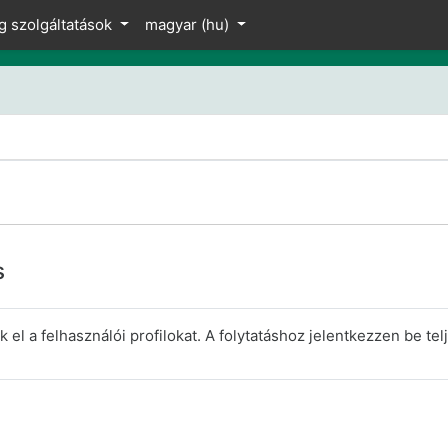
z
g szolgáltatások
magyar ‎(hu)‎
s
el a felhasználói profilokat. A folytatáshoz jelentkezzen be telj