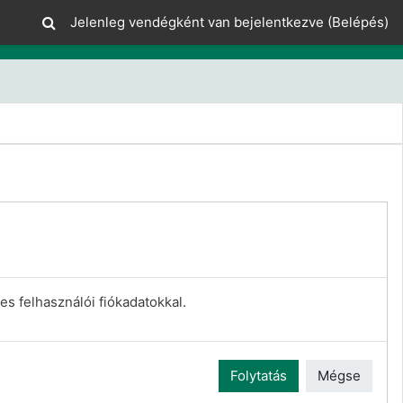
Jelenleg vendégként van bejelentkezve (
Belépés
)
es felhasználói fiókadatokkal.
Folytatás
Mégse