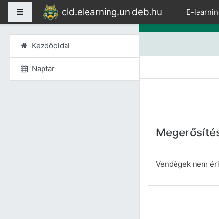
Tovább a fő tartalomho
old.elearning.unideb.hu
Oldalpanel
E-learnin
Kezdőoldal
Naptár
Megerősíté
Vendégek nem érik 