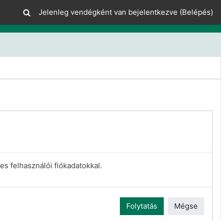
Jelenleg vendégként van bejelentkezve (
Belépés
)
es felhasználói fiókadatokkal.
Folytatás
Mégse