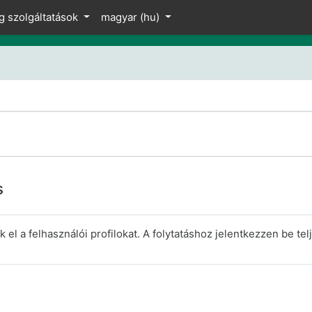
z
g szolgáltatások
magyar ‎(hu)‎
s
el a felhasználói profilokat. A folytatáshoz jelentkezzen be telj