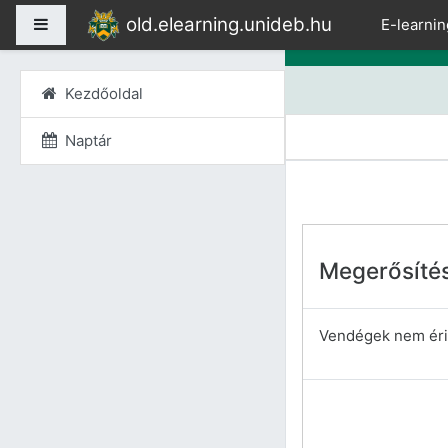
Tovább a fő tartalomho
old.elearning.unideb.hu
Oldalpanel
E-learnin
Kezdőoldal
Naptár
Megerősíté
Vendégek nem érik 