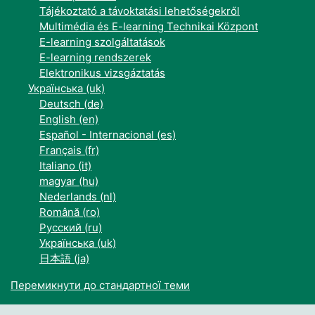
Tájékoztató a távoktatási lehetőségekről
Multimédia és E-learning Technikai Központ
E-learning szolgáltatások
E-learning rendszerek
Elektronikus vizsgáztatás
Українська ‎(uk)‎
Deutsch ‎(de)‎
English ‎(en)‎
Español - Internacional ‎(es)‎
Français ‎(fr)‎
Italiano ‎(it)‎
magyar ‎(hu)‎
Nederlands ‎(nl)‎
Română ‎(ro)‎
Русский ‎(ru)‎
Українська ‎(uk)‎
日本語 ‎(ja)‎
Перемикнути до стандартної теми