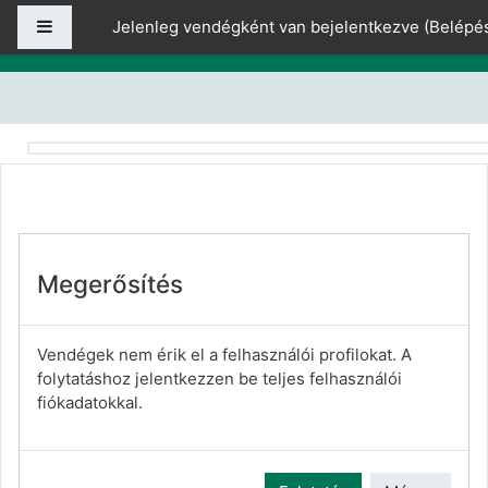
Tovább a fő tartalomhoz
Oldalpanel
Jelenleg vendégként van bejelentkezve (
Belépé
Megerősítés
Vendégek nem érik el a felhasználói profilokat. A
folytatáshoz jelentkezzen be teljes felhasználói
fiókadatokkal.