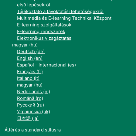
első lépésekről
Tájékoztató a távoktatási lehetőségekről
Multimédia és E-learning Technikai Központ
E-learning szolgáltatások
E-learning rendszerek
Elektronikus vizsgáztatás
magyar ‎(hu)‎
Deutsch ‎(de)‎
English ‎(en)‎
Español - Internacional ‎(es)‎
Français ‎(fr)‎
Italiano ‎(it)‎
magyar ‎(hu)‎
Nederlands ‎(nl)‎
Română ‎(ro)‎
Русский ‎(ru)‎
Українська ‎(uk)‎
日本語 ‎(ja)‎
Áttérés a standard stílusra