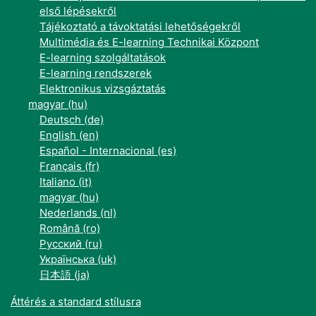
első lépésekről
Tájékoztató a távoktatási lehetőségekről
Multimédia és E-learning Technikai Központ
E-learning szolgáltatások
E-learning rendszerek
Elektronikus vizsgáztatás
magyar ‎(hu)‎
Deutsch ‎(de)‎
English ‎(en)‎
Español - Internacional ‎(es)‎
Français ‎(fr)‎
Italiano ‎(it)‎
magyar ‎(hu)‎
Nederlands ‎(nl)‎
Română ‎(ro)‎
Русский ‎(ru)‎
Українська ‎(uk)‎
日本語 ‎(ja)‎
Áttérés a standard stílusra