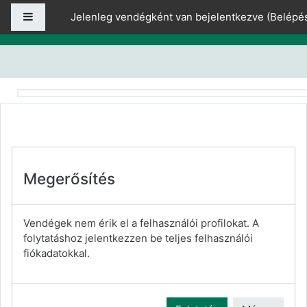
Tovább a fő tartalomhoz
Oldalpanel
Jelenleg vendégként van bejelentkezve (
Belépé
Megerősítés
Vendégek nem érik el a felhasználói profilokat. A
folytatáshoz jelentkezzen be teljes felhasználói
fiókadatokkal.