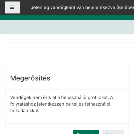
Tovább a fő tartalomhoz
Oldalpanel
Jelenleg vendégként van bejelentkezve (
Belépé
Megerősítés
Vendégek nem érik el a felhasználói profilokat. A
folytatáshoz jelentkezzen be teljes felhasználói
fiókadatokkal.