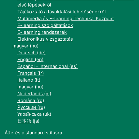
első lépésekről
Tájékoztató a távoktatási lehetőségekről
Multimédia és E-learning Technikai Központ
E-learning szolgáltatások
E-learning rendszerek
Elektronikus vizsgáztatás
magyar ‎(hu)‎
Deutsch ‎(de)‎
English ‎(en)‎
Español - Internacional ‎(es)‎
Français ‎(fr)‎
Italiano ‎(it)‎
magyar ‎(hu)‎
Nederlands ‎(nl)‎
Română ‎(ro)‎
Русский ‎(ru)‎
Українська ‎(uk)‎
日本語 ‎(ja)‎
Áttérés a standard stílusra