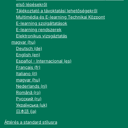
első lépésekről
Tájékoztató a távoktatási lehetőségekről
Multimédia és E-learning Technikai Központ
E-learning szolgáltatások
E-learning rendszerek
Elektronikus vizsgáztatás
magyar ‎(hu)‎
Deutsch ‎(de)‎
English ‎(en)‎
Español - Internacional ‎(es)‎
Français ‎(fr)‎
Italiano ‎(it)‎
magyar ‎(hu)‎
Nederlands ‎(nl)‎
Română ‎(ro)‎
Русский ‎(ru)‎
Українська ‎(uk)‎
日本語 ‎(ja)‎
Áttérés a standard stílusra