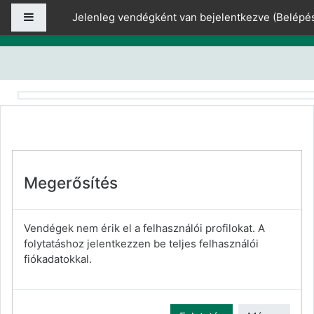
Tovább a fő tartalomhoz
Oldalpanel
Jelenleg vendégként van bejelentkezve (
Belépé
Megerősítés
Vendégek nem érik el a felhasználói profilokat. A
folytatáshoz jelentkezzen be teljes felhasználói
fiókadatokkal.