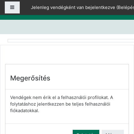
Tovább a fő tartalomhoz
Oldalpanel
Jelenleg vendégként van bejelentkezve (
Belépé
Megerősítés
Vendégek nem érik el a felhasználói profilokat. A
folytatáshoz jelentkezzen be teljes felhasználói
fiókadatokkal.