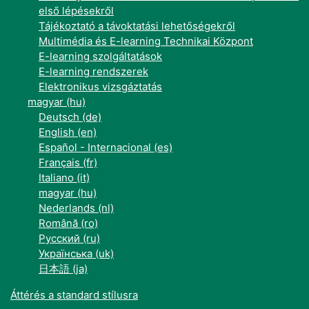
első lépésekről
Tájékoztató a távoktatási lehetőségekről
Multimédia és E-learning Technikai Központ
E-learning szolgáltatások
E-learning rendszerek
Elektronikus vizsgáztatás
magyar ‎(hu)‎
Deutsch ‎(de)‎
English ‎(en)‎
Español - Internacional ‎(es)‎
Français ‎(fr)‎
Italiano ‎(it)‎
magyar ‎(hu)‎
Nederlands ‎(nl)‎
Română ‎(ro)‎
Русский ‎(ru)‎
Українська ‎(uk)‎
日本語 ‎(ja)‎
Áttérés a standard stílusra