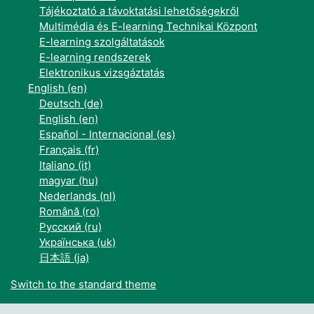
Tájékoztató a távoktatási lehetőségekről
Multimédia és E-learning Technikai Központ
E-learning szolgáltatások
E-learning rendszerek
Elektronikus vizsgáztatás
English ‎(en)‎
Deutsch ‎(de)‎
English ‎(en)‎
Español - Internacional ‎(es)‎
Français ‎(fr)‎
Italiano ‎(it)‎
magyar ‎(hu)‎
Nederlands ‎(nl)‎
Română ‎(ro)‎
Русский ‎(ru)‎
Українська ‎(uk)‎
日本語 ‎(ja)‎
Switch to the standard theme