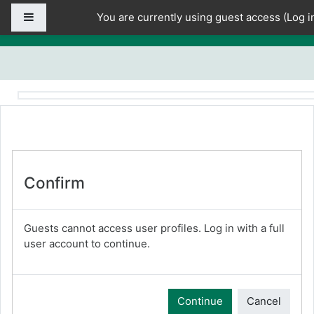
Skip to main content
Side panel
You are currently using guest access (
Log i
Confirm
Guests cannot access user profiles. Log in with a full
user account to continue.
Continue
Cancel