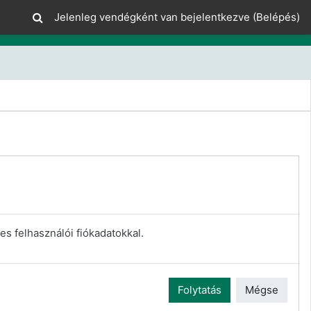
Jelenleg vendégként van bejelentkezve (
Belépés
)
es felhasználói fiókadatokkal.
Folytatás
Mégse