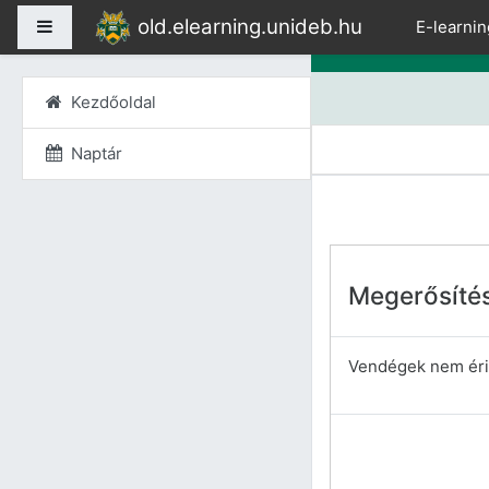
Tovább a fő tartalomho
old.elearning.unideb.hu
Oldalpanel
E-learnin
Kezdőoldal
Naptár
Megerősíté
Vendégek nem érik 