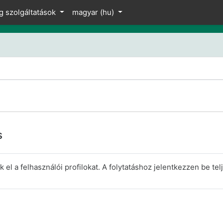
z
g szolgáltatások
magyar ‎(hu)‎
s
el a felhasználói profilokat. A folytatáshoz jelentkezzen be telj