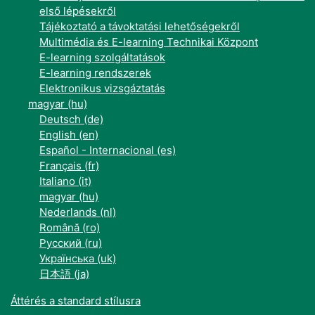
első lépésekről
Tájékoztató a távoktatási lehetőségekről
Multimédia és E-learning Technikai Központ
E-learning szolgáltatások
E-learning rendszerek
Elektronikus vizsgáztatás
magyar ‎(hu)‎
Deutsch ‎(de)‎
English ‎(en)‎
Español - Internacional ‎(es)‎
Français ‎(fr)‎
Italiano ‎(it)‎
magyar ‎(hu)‎
Nederlands ‎(nl)‎
Română ‎(ro)‎
Русский ‎(ru)‎
Українська ‎(uk)‎
日本語 ‎(ja)‎
Áttérés a standard stílusra