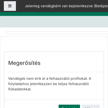
Tovább a fő tartalomhoz
Oldalpanel
Jelenleg vendégként van bejelentkezve (
Belépé
Megerősítés
Vendégek nem érik el a felhasználói profilokat. A
folytatáshoz jelentkezzen be teljes felhasználói
fiókadatokkal.