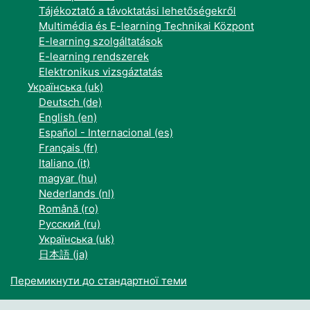
Tájékoztató a távoktatási lehetőségekről
Multimédia és E-learning Technikai Központ
E-learning szolgáltatások
E-learning rendszerek
Elektronikus vizsgáztatás
Українська ‎(uk)‎
Deutsch ‎(de)‎
English ‎(en)‎
Español - Internacional ‎(es)‎
Français ‎(fr)‎
Italiano ‎(it)‎
magyar ‎(hu)‎
Nederlands ‎(nl)‎
Română ‎(ro)‎
Русский ‎(ru)‎
Українська ‎(uk)‎
日本語 ‎(ja)‎
Перемикнути до стандартної теми