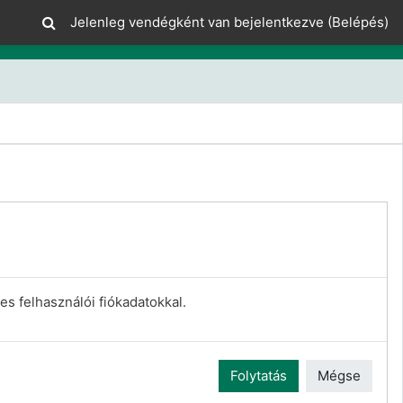
Jelenleg vendégként van bejelentkezve (
Belépés
)
es felhasználói fiókadatokkal.
Folytatás
Mégse