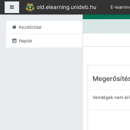
Tovább a fő tartalomho
old.elearning.unideb.hu
Oldalpanel
E-learnin
Kezdőoldal
Naptár
Megerősíté
Vendégek nem érik 