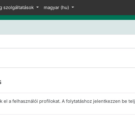
z
g szolgáltatások
magyar ‎(hu)‎
s
el a felhasználói profilokat. A folytatáshoz jelentkezzen be telj