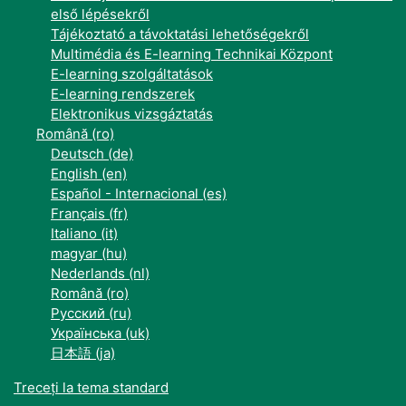
első lépésekről
Tájékoztató a távoktatási lehetőségekről
Multimédia és E-learning Technikai Központ
E-learning szolgáltatások
E-learning rendszerek
Elektronikus vizsgáztatás
Română ‎(ro)‎
Deutsch ‎(de)‎
English ‎(en)‎
Español - Internacional ‎(es)‎
Français ‎(fr)‎
Italiano ‎(it)‎
magyar ‎(hu)‎
Nederlands ‎(nl)‎
Română ‎(ro)‎
Русский ‎(ru)‎
Українська ‎(uk)‎
日本語 ‎(ja)‎
Treceți la tema standard