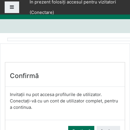
În prezent folosiți accesul pentru vizitatori
Sari la conţinutul principal
Panou lateral
(
Conectare
)
Confirmă
Invitații nu pot accesa profilurile de utilizator.
Conectați-vă cu un cont de utilizator complet, pentru
a continua.