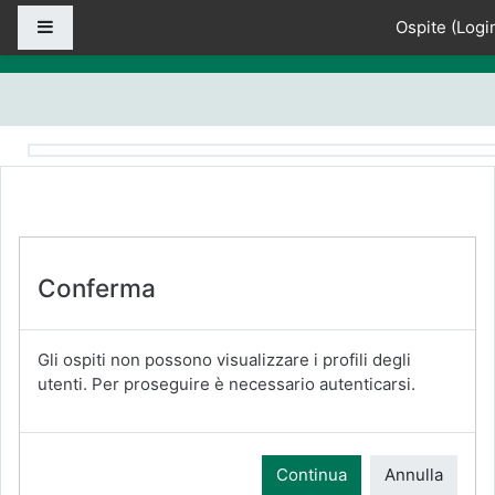
Vai al contenuto principale
Pannello laterale
Ospite (
Logi
Conferma
Gli ospiti non possono visualizzare i profili degli
utenti. Per proseguire è necessario autenticarsi.
Continua
Annulla