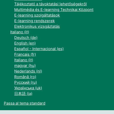
Tájékoztató a távoktatási lehetőségekről
Multimédia és E-learning Technikai Központ
E-learning szolgáltatások
E-learning rendszerek
Elektronikus vizsgáztatás
Italiano ‎(it)‎
Deutsch ‎(de)‎
English ‎(en)‎
Español - Internacional ‎(es)‎
Français ‎(fr)‎
Italiano ‎(it)‎
magyar ‎(hu)‎
Nederlands ‎(nl)‎
Română ‎(ro)‎
Русский ‎(ru)‎
Українська ‎(uk)‎
日本語 ‎(ja)‎
Passa al tema standard