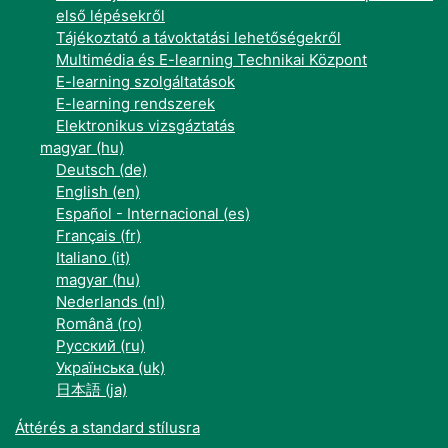
első lépésekről
Tájékoztató a távoktatási lehetőségekről
Multimédia és E-learning Technikai Központ
E-learning szolgáltatások
E-learning rendszerek
Elektronikus vizsgáztatás
magyar ‎(hu)‎
Deutsch ‎(de)‎
English ‎(en)‎
Español - Internacional ‎(es)‎
Français ‎(fr)‎
Italiano ‎(it)‎
magyar ‎(hu)‎
Nederlands ‎(nl)‎
Română ‎(ro)‎
Русский ‎(ru)‎
Українська ‎(uk)‎
日本語 ‎(ja)‎
Áttérés a standard stílusra