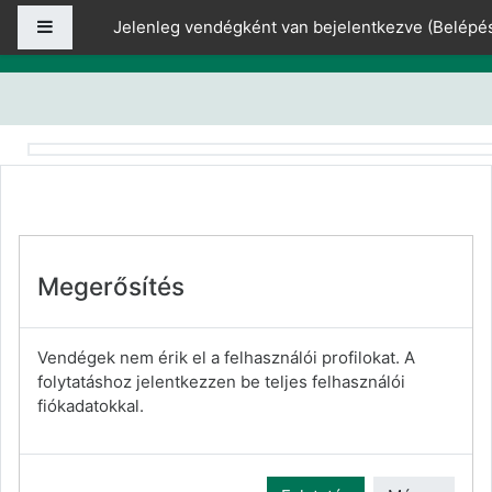
Tovább a fő tartalomhoz
Oldalpanel
Jelenleg vendégként van bejelentkezve (
Belépé
Megerősítés
Vendégek nem érik el a felhasználói profilokat. A
folytatáshoz jelentkezzen be teljes felhasználói
fiókadatokkal.