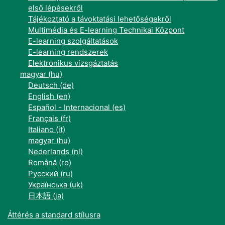
első lépésekről
Tájékoztató a távoktatási lehetőségekről
Multimédia és E-learning Technikai Központ
E-learning szolgáltatások
E-learning rendszerek
Elektronikus vizsgáztatás
magyar ‎(hu)‎
Deutsch ‎(de)‎
English ‎(en)‎
Español - Internacional ‎(es)‎
Français ‎(fr)‎
Italiano ‎(it)‎
magyar ‎(hu)‎
Nederlands ‎(nl)‎
Română ‎(ro)‎
Русский ‎(ru)‎
Українська ‎(uk)‎
日本語 ‎(ja)‎
Áttérés a standard stílusra