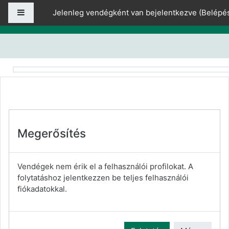
Tovább a fő tartalomhoz
Oldalpanel
Jelenleg vendégként van bejelentkezve (
Belépé
Megerősítés
Vendégek nem érik el a felhasználói profilokat. A
folytatáshoz jelentkezzen be teljes felhasználói
fiókadatokkal.