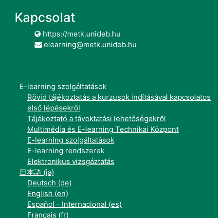
Kapcsolat
https://metk.unideb.hu
elearning@metk.unideb.hu
E-learning szolgáltatások
Rövid tájékoztatás a kurzusok indításával kapcsolatos
első lépésekről
Tájékoztató a távoktatási lehetőségekről
Multimédia és E-learning Technikai Központ
E-learning szolgáltatások
E-learning rendszerek
Elektronikus vizsgáztatás
日本語 ‎(ja)‎
Deutsch ‎(de)‎
English ‎(en)‎
Español - Internacional ‎(es)‎
Français ‎(fr)‎