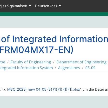
g szolgáltatások
Deutsch ‎(de)‎
 of Integrated Informatio
NFRM04MX17-EN)
rse
Faculty of Engineering
Department of Engineering
ntegrated Information System
Allgemeines
05-09
ink '
MSC_2023_new 04_05 (3) (1) (1) (1) (1).xlsx
', um die Datei 