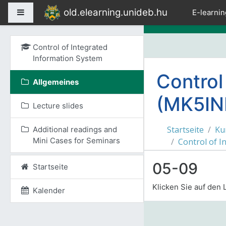
Zum Hauptinhalt
old.elearning.unideb.hu
Website-Übersicht
E-learnin
Control of Integrated
Information System
Control
Allgemeines
(MK5I
Lecture slides
Startseite
Ku
Additional readings and
Mini Cases for Seminars
Control of I
05-09
Startseite
Klicken Sie auf den L
Kalender