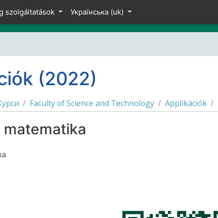
 вмісту
g szolgáltatások
Українська ‎(uk)‎
ciók (2022)
Курси
Faculty of Science and Technology
Applikációk
si matematika
ka