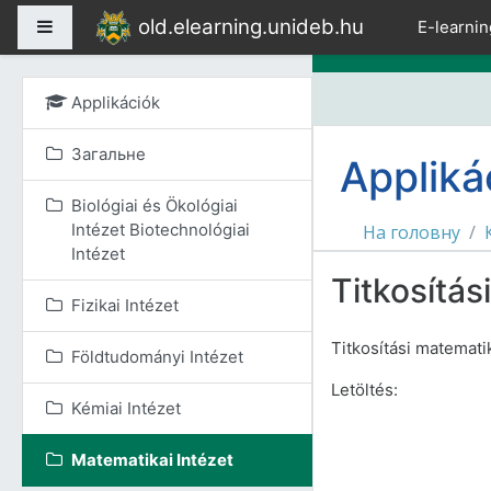
Перейти до головного
old.elearning.unideb.hu
Бокова панель
E-learnin
Applikációk
Загальне
Appliká
Biológiai és Ökológiai
Intézet Biotechnológiai
На головну
Intézet
Titkosítá
Fizikai Intézet
Titkosítási matemati
Földtudományi Intézet
Letöltés:
Kémiai Intézet
Matematikai Intézet