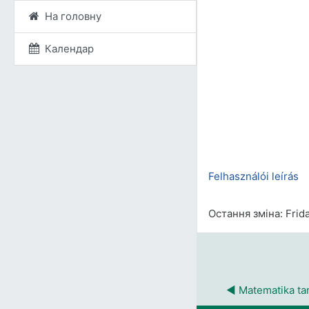
На головну
Календар
Felhasználói leírás
Остання зміна: Frid
◀︎ Matematika t