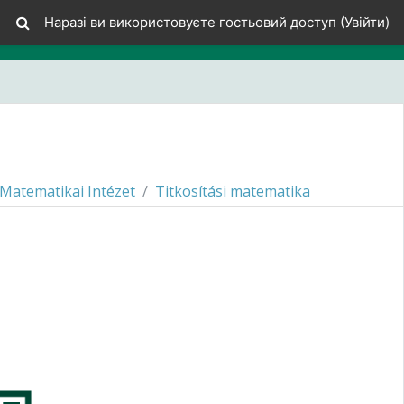
Наразі ви використовуєте гостьовий доступ (
Увійти
)
Matematikai Intézet
Titkosítási matematika