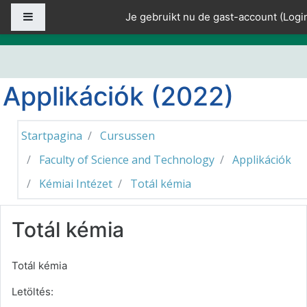
Ga naar hoofdinhoud
Zijpaneel
Je gebruikt nu de gast-account (
Logi
Applikációk (2022)
Startpagina
Cursussen
Faculty of Science and Technology
Applikációk
Kémiai Intézet
Totál kémia
Totál kémia
Totál kémia
Letöltés: