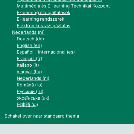
Multimédia és E-learning Technikai Központ
E-learning szolgáltatások
E-learning rendszerek
Elektronikus vizsgáztatás
Nederlands ‎(nl)‎
Deutsch ‎(de)‎
English ‎(en)‎
Español - Internacional ‎(es)‎
Français ‎(fr)‎
Italiano ‎(it)‎
magyar ‎(hu)‎
Nederlands ‎(nl)‎
Română ‎(ro)‎
Русский ‎(ru)‎
Українська ‎(uk)‎
日本語 ‎(ja)‎
Schakel over naar standaard thema