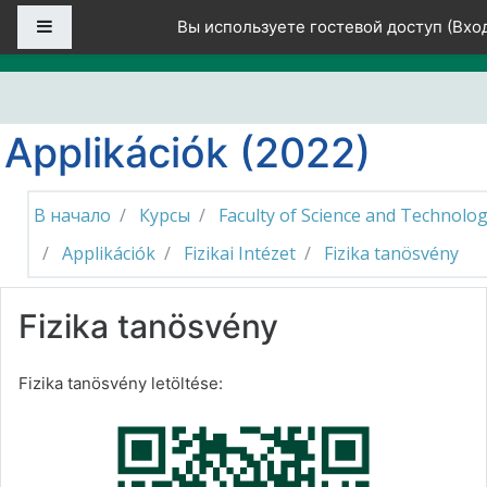
Перейти к основному содержанию
Боковая панель
Вы используете гостевой доступ (
Вхо
Applikációk (2022)
В начало
Курсы
Faculty of Science and Technolo
Applikációk
Fizikai Intézet
Fizika tanösvény
Fizika tanösvény
Fizika tanösvény letöltése: