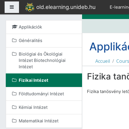
Passer au contenu prin
old.elearning.unideb.hu
Panneau latéral
E-learnin
Applikációk
Généralités
Appliká
Biológiai és Ökológiai
Intézet Biotechnológiai
Accueil
Cour
Intézet
Fizika ta
Fizikai Intézet
Fizika tanösvény let
Földtudományi Intézet
Kémiai Intézet
Matematikai Intézet