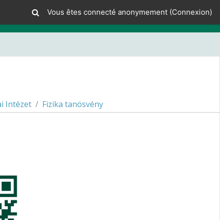
Vous êtes connecté anonymement (
Connexion
)
ai Intézet
Fizika tanösvény