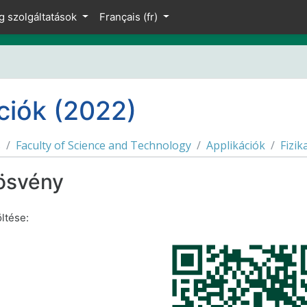
cipal
g szolgáltatások
Français ‎(fr)‎
ciók (2022)
s
Faculty of Science and Technology
Applikációk
Fizik
nösvény
öltése: