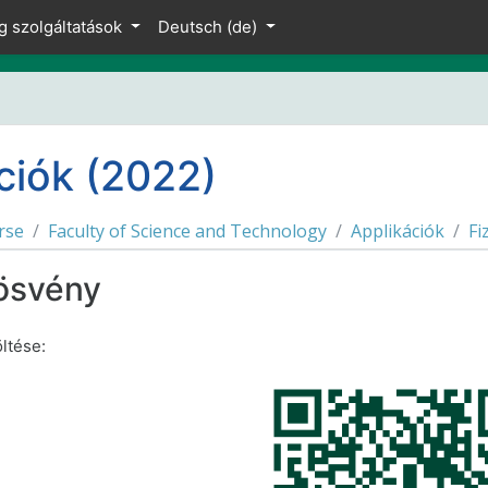
g szolgáltatások
Deutsch ‎(de)‎
ciók (2022)
rse
Faculty of Science and Technology
Applikációk
Fi
nösvény
öltése: