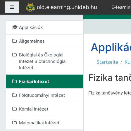
Zum Hauptinhalt
old.elearning.unideb.hu
Website-Übersicht
E-learnin
Applikációk
Allgemeines
Appliká
Biológiai és Ökológiai
Intézet Biotechnológiai
Startseite
Ku
Intézet
Fizika ta
Fizikai Intézet
Fizika tanösvény let
Földtudományi Intézet
Kémiai Intézet
Matematikai Intézet