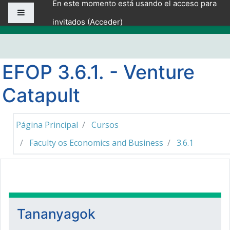
En este momento está usando el acceso para
Salta al contenido principal
Panel lateral
invitados (
Acceder
)
EFOP 3.6.1. - Venture
Catapult
Página Principal
Cursos
Faculty os Economics and Business
3.6.1
Diagrama de temas
Tananyagok