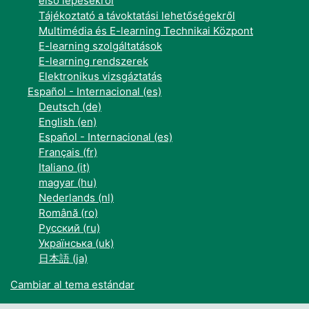
első lépésekről
Tájékoztató a távoktatási lehetőségekről
Multimédia és E-learning Technikai Központ
E-learning szolgáltatások
E-learning rendszerek
Elektronikus vizsgáztatás
Español - Internacional ‎(es)‎
Deutsch ‎(de)‎
English ‎(en)‎
Español - Internacional ‎(es)‎
Français ‎(fr)‎
Italiano ‎(it)‎
magyar ‎(hu)‎
Nederlands ‎(nl)‎
Română ‎(ro)‎
Русский ‎(ru)‎
Українська ‎(uk)‎
日本語 ‎(ja)‎
Cambiar al tema estándar