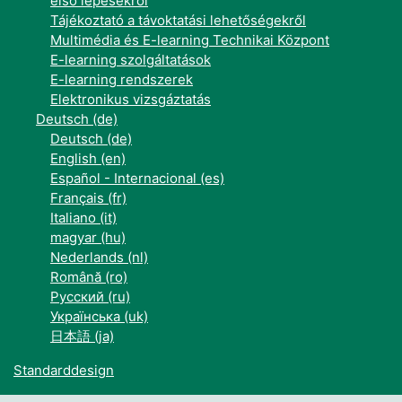
első lépésekről
Tájékoztató a távoktatási lehetőségekről
Multimédia és E-learning Technikai Központ
E-learning szolgáltatások
E-learning rendszerek
Elektronikus vizsgáztatás
Deutsch ‎(de)‎
Deutsch ‎(de)‎
English ‎(en)‎
Español - Internacional ‎(es)‎
Français ‎(fr)‎
Italiano ‎(it)‎
magyar ‎(hu)‎
Nederlands ‎(nl)‎
Română ‎(ro)‎
Русский ‎(ru)‎
Українська ‎(uk)‎
日本語 ‎(ja)‎
Standarddesign