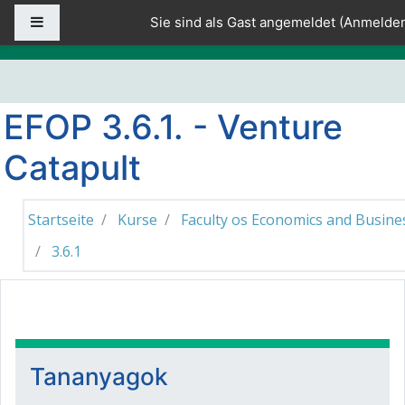
Zum Hauptinhalt
Website-Übersicht
Sie sind als Gast angemeldet (
Anmelde
EFOP 3.6.1. - Venture
Catapult
Startseite
Kurse
Faculty os Economics and Busine
3.6.1
Kursthemen
Tananyagok